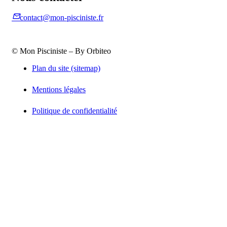
mail_outline
contact@mon-pisciniste.fr
© Mon Pisciniste – By Orbiteo
Plan du site (sitemap)
Mentions légales
Politique de confidentialité